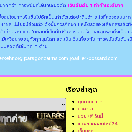
ี่มากกว่า การพนันที่เล่นกันในอดีต
เว็บอันดับ 1 ทำกำไรได้มาก
ิ่งสนใจมากเพิ่มขึ้นไปอีกเป็นเท่าตัวแต่อย่าลืมว่า อะไรที่ควรชอบมาก 
าผล ปะโยชน์ส่วนตัว ดังนั้นควรศึกษา และไตร่ตรองเลือกสรรสิ่งที
อตัวท่านเอง และ ในตอนนี้เว็บที่ได้รับการยอมรับ และถูกพูดถึงเป็นอย
ีเครือข่ายอยู่ทั่วทุกมุมโลก และเป็นเว็บเกี่ยวกับ การพนันอันดับหนึ่ง
วามปลอดภัยในทุก ๆ ด้าน
erkehr.org
paragoncairns.com
joaillier-bossard.com
เรื่องล่าสุด
guroocafe
บาคาร่า
มวย7สี วันนี้
แทงหวยออนไลน์24
เว็บบอล