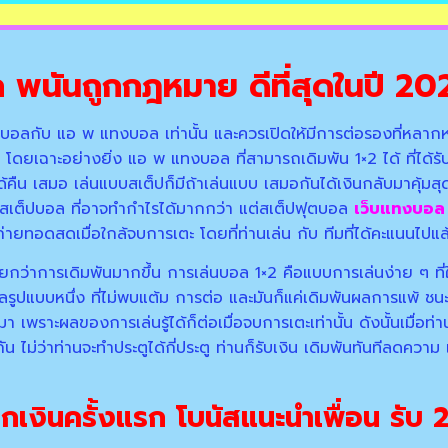
ล
พนันถูกกฎหมาย ดีที่สุดในปี 20
อลกับ แอ พ แทงบอล เท่านั้น และควรเปิดให้มีการต่อรองที่หลา
่น โดยเฉาะอย่างยิ่ง แอ พ แทงบอล ที่สามารถเดิมพัน 1×2 ได้ ที่ได้
คืน เสมอ เล่นแบบสเต็ปก็มีถ้าเล่นแบบ เสมอกันได้เงินกลับมาคุ้มสุด
น สเต็ปบอล ที่อาจทำกำไรได้มากกว่า แต่สเต็ปฟุตบอล
เว็บแทงบอล ไ
ายทอดสดเมื่อใกล้จบการเตะ โดยที่ท่านเล่น กับ ทีมที่ได้คะแนนไปแล
รียกว่าการเดิมพันมากขึ้น การเล่นบอล 1×2 คือแบบการเล่นง่าย ๆ ที่ใ
ลรูปแบบหนึ่ง ที่ไม่พบแต้ม การต่อ และมันก็แค่เดิมพันผลการแพ้ ช
พราะผลของการเล่นรู้ได้ก็ต่อเมื่อจบการเตะเท่านั้น ดังนั้นเมื่อท่
ม่ว่าท่านจะทำประตูได้กี่ประตู ท่านก็รับเงิน เดิมพันทันทีลดความ เ
กเงินครั้งแรก โบนัสแนะนำเพื่อน รับ