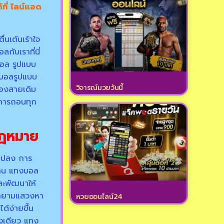
้ที่ ไลน์แอด
นเต้นเร้าใจ
ับเราที่นี่
บอล รูปแบบ
ทงบอลรูปแบบ
วิจารณ์มวยวันนี้
ของสายเดิม
นการถอนทุก
กฎหมาย
นแปลง การ
ผ่าน แทงบอล
และพัฒนาให้
่พยายามแสวงหา
หวยออนไลน์24
ด้ง่ายขึ้น
องเดียว แทง