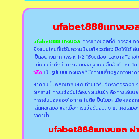
ufabet888แทงบอ
ufabet888แทงบอล
การแทงบอลที่ดี ควรจะแทงบ
ยิ่งแบบไหนที่ได้รับความนิยมก็ควรต้องเปิดให้ได้เล
เป็นอย่างมาก เพราะ 1×2 ใช้งบน้อย และบางทีอาจได้
แน่นอนว่าดีกว่าการเล่นบอลรูปแบบอื่นชัวค์ ยกเว้
จริง
เป็นรูปแบบแทงบอลที่มีความเสี่ยงสูงกว่าหากถ่
หากทีมนั้นพลิกมาชนะได้ ท่านได้รับอัตราต่อรองที่เ
วิเคราะห์ การแข่งขันได้อย่างแม่นยำ คือการเล่นบอ
การเล่นบอลสองโอกาส ไม่ถือเป็นโมฆะ เมื่อผลออกมา เ
เล่นผลเสมอ และเมื่อการแข่งขันจบลง และผลเสมอกัน ไ
ราคาน้ำ
ufabet888แทงบอล
ฝา