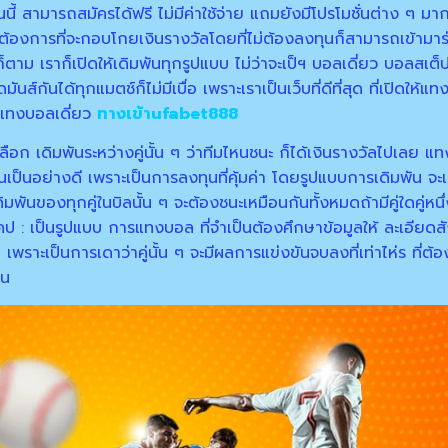
ี้ สามารถสมัครได้ฟรี ไม่มีค่าใช้จ่าย แถมยังมีโปรโมชั่นต่าง ๆ มา
รือต้องการที่จะกอบโกยเงินรางวัลโดยที่ไม่ต้องลงทุนก็สามารถเข้ามา
าม เราก็เปิดให้เดิมพันทุกรูปแบบ ไม่ว่าจะเป็ฯ บอลเดี่ยว บอลสเต็
ันส์กันได้ทุกแมตช์ก็ไม่มีเบื่อ เพราะเราเป็นเว็บที่ดีที่สุด ที่เปิดให
ยแทงบอลเดี่ยว
ทางเข้าufabet888
ลือก เดิมพันระหว่างคู่นั้น ๆ ว่าทีมไหนชนะ ก็ได้เงินรางวัลไปเลย แ
เป็นอย่างดี เพราะเป็นการลงทุนที่คุ้มค่า โดยรูปแบบการเดิมพัน จะ
มพันของทุกคู่ในบิลนั้น ๆ จะต้องชนะเหมือนกันทั้งหมดถ้ามีคู่ใดคู่หนึ
คป : เป็นรูปแบบ การแทงบอล ที่จำเป็นต้องศึกษาข้อมูลให้ ละเอียดส
เพราะเป็นการเดาว่าคู่นั้น ๆ จะมีผลการแข่งขันจบลงที่เท่าไห่ร ที่ต
อน