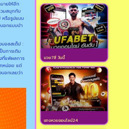
กมายให้อีก
ร่วมสนุกกับ
ป หรือรูปแบบ
้แทงบอกแบบบ้า
ทงบอลสเต็ป :
เป็นการเดิม
มวย7สี วันนี้
่งที่แพ้ผลการ
ักหน่อย แต่
้องบอกเลยว่า
แทงหวยออนไลน์24