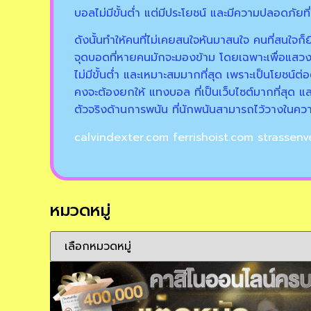
บอลไม่มีขั้นต่ำ แต่มีประโยชน์ และมีความปลอดภัยท
ดังนั้นทำให้คนที่ไม่เคยสนใจหันมาสนใจ คนที่สนใจก็ย
จุดบอดที่หายคนมักจะมองข้าม โดยเฉพาะเพื่อแสวงห
ไม่มีขั้นต่ำ และเหมาะสมมากที่สุด เพราะเป็นโยชน์ต่
คงจะต้องยกให้ แทงบอล ที่เป็นเว็บไซต์มากที่สุด และม
ตัวจริงด้านการพนัน ที่นักพนันสามารถไว้วางในค
calvindexter.com
ferrishoist.com
strassenv
หมวดหมู่