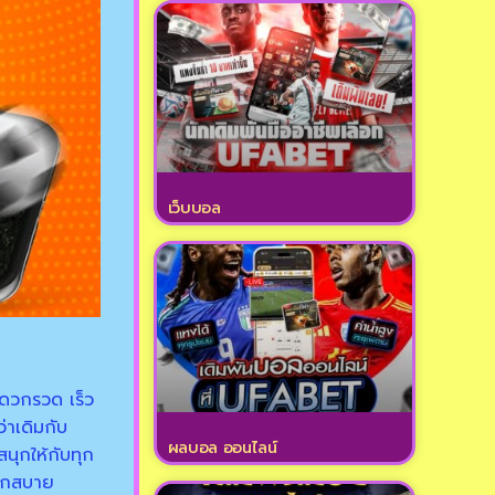
เว็บบอล
ะดวกรวด เร็ว
าเดิมกับ
ผลบอล ออนไลน์
นุกให้กับทุก
ดวกสบาย