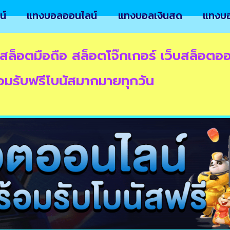
น์
แทงบอลออนไลน์
แทงบอลเงินสด
แทงบ
สล็อตมือถือ สล็อตโจ๊กเกอร์ เว็บสล็อตอ
อมรับฟรีโบนัสมากมายทุกวัน