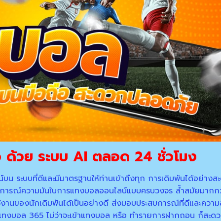
 ด้วย ระบบ AI ตลอด 24 ชั่วโมง
น ระบบที่ดีและมีมาตรฐานให้ท่านเข้าถึงทุก การเดิมพันได้อย่างส
บการณ์ความมันในการแทงบอลออนไลน์แบบครบวงจร ล้ำสมัยมากกว่
านของนักเดิมพันได้เป็นอย่างดี ส่งมอบประสบการณ์ที่ดีและความส
ากับ แทงบอล 365 ไม่ว่าจะเข้าแทงบอล หรือ ทำรายการฝากถอน ก็สะ