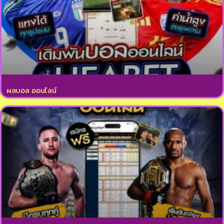
ผลบอล ออนไลน์