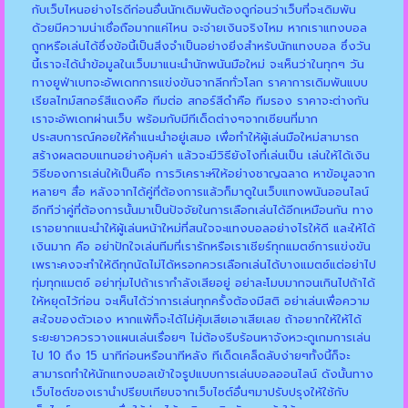
กับเว็บไหนอย่างไรดีก่อนอื่นนักเดิมพันต้องดูก่อนว่าเว็บที่จะเดิมพัน
ด้วยมีความน่าเชื่อถือมากแค่ไหน จะจ่ายเงินจริงไหม หากเราแทงบอล
ถูกหรือเล่นได้ซึ่งข้อนี้เป็นสิ่งจำเป็นอย่างยิ่งสำหรับนักแทงบอล ซึ่งวัน
นี้เราจะได้นำข้อมูลในเว็บมาแนะนำนักพนันมือใหม่ จะเห็นว่าในทุกๆ วัน
ทางยูฟ่าเบทจะอัพเดทการแข่งขันจากลีกทั่วโลก ราคาการเดิมพันแบบ
เรียลไทม์สกอร์สีแดงคือ ทีมต่อ สกอร์สีดำคือ ทีมรอง ราคาจะต่างกัน
เราจะอัพเดทผ่านเว็บ พร้อมกับมีทีเด็ดต่างๆจากเซียนที่มาก
ประสบการณ์คอยให้คำแนะนำอยู่เสมอ เพื่อทำให้ผู้เล่นมือใหม่สามารถ
สร้างผลตอบแทนอย่างคุ้มค่า แล้วจะมีวิธียังไงที่เล่นเป็น เล่นให้ได้เงิน
วิธีของการเล่นให้เป็นคือ การวิเคราะห์ให้อย่างชาญฉลาด หาข้อมูลจาก
หลายๆ สื่อ หลังจากได้คู่ที่ต้องการแล้วก็มาดูในเว็บแทงพนันออนไลน์
อีกทีว่าคู่ที่ต้องการนั้นมาเป็นปัจจัยในการเลือกเล่นได้อีกเหมือนกัน ทาง
เราอยากแนะนำให้ผู้เล่นหน้าใหม่ที่สนใจจะแทงบอลอย่างไรให้ดี และให้ได้
เงินมาก คือ อย่าปักใจเล่นทีมที่เรารักหรือเราเชียร์ทุกแมตซ์การแข่งขัน
เพราะคงจะทำให้ดีทุกนัดไม่ได้หรอกควรเลือกเล่นได้บางแมตซ์แต่อย่าไป
ทุ่มทุกแมตซ์ อย่าทุ่มไปถ้าเรากำลังเสียอยู่ อย่าละโมบมากจนเกินไปถ้าได้
ให้หยุดไว้ก่อน จะเห็นได้ว่าการเล่นทุกครั้งต้องมีสติ อย่าเล่นเพื่อความ
สะใจของตัวเอง หากแพ้ก็จะได้ไม่คุ้มเสียเอาเสียเลย ถ้าอยากให้ให้ได้
ระยะยาวควรวางแผนเล่นเรื่อยๆ ไม่ต้องรีบร้อนหาจังหวะดูเกมการเล่น
ไป 10 ถึง 15 นาทีก่อนหรือนาทีหลัง ทีเด็ดเคล็ดลับง่ายๆทั้งนี้ก็จะ
สามารถทำให้นักแทงบอลเข้าใจรูปแบบการเล่นบอลออนไลน์ ดังนั้นทาง
เว็บไซต์ของเรานำปรียบเทียบจากเว็บไซต์อื่นๆมาปรับปรุงให้ใช้กับ