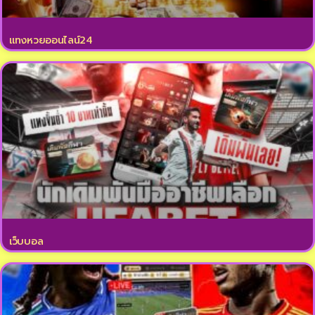
แทงหวยออนไลน์24
เว็บบอล