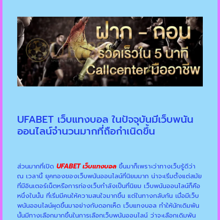
UFABET เว็บแทงบอล ในปัจจุบันมีเว็บพนัน
ออนไลน์จำนวนมากที่ถือกำเนิดขึ้น
ส่วนมากที่เปิด
UFABET เว็บแทงบอล
ขึ้นมาก็เพราะว่าทางเว็บรู้ดีว่า
ณ เวลานี้ ยุคทองของเว็บพนันออนไลน์ที่นิยมมาก น่าจะเริ่มตั้งแต่สมัย
ที่มีอินเตอร์เน็ตหรือการท่องเว็บกำลังเป็นที่นิยม เว็บพนันออนไลน์ก็คือ
หนึ่งในนั้น ที่เริ่มมีคนให้ความสนใจมากขึ้น แต่ในทางกลับกัน เมื่อมีเว็บ
พนันออนไลน์ผุดขึ้นมาอย่างกับดอกเห็ด เว็บแทงบอล ทำให้นักเดิมพัน
นั้นมีทางเลือกมากขึ้นในการเลือกเว็บพนันออนไลน์ ว่าจะเลือกเดิมพัน