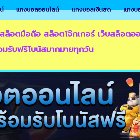
น์
แทงบอลออนไลน์
แทงบอลเงินสด
แทงบ
สล็อตมือถือ สล็อตโจ๊กเกอร์ เว็บสล็อตอ
อมรับฟรีโบนัสมากมายทุกวัน