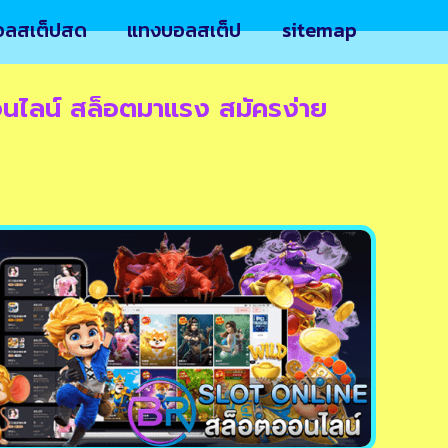
อลสเต็ปสด
แทงบอลสเต็ป
sitemap
อนไลน์ สล็อตมาแรง สมัครง่าย