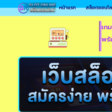
หน้าแรก
สล็อตออนไล
เกม
พร้