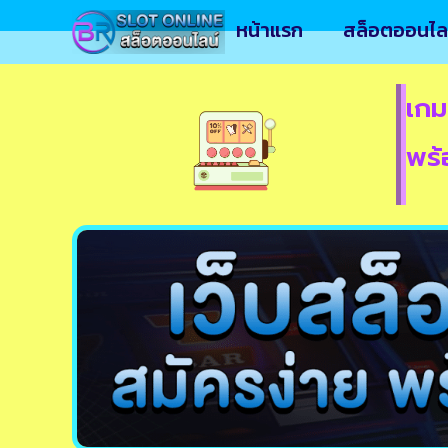
หน้าแรก
สล็อตออนไล
เกม
พร้