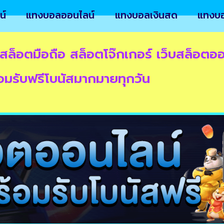
น์
แทงบอลออนไลน์
แทงบอลเงินสด
แทงบ
สล็อตมือถือ สล็อตโจ๊กเกอร์ เว็บสล็อตอ
อมรับฟรีโบนัสมากมายทุกวัน