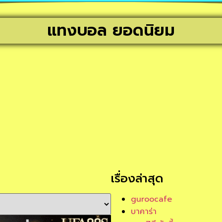
แทงบอล ยอดนิยม
เรื่องล่าสุด
guroocafe
บาคาร่า