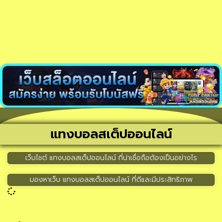
แทงบอลสเต็ปออนไลน์
เว็บไซต์ แทงบอลสเต็ปออนไลน์ ที่น่าเชื่อถือต้องเป็นอย่างไร
มองหาเว็บ แทงบอลสเต็ปออนไลน์ ที่ดีและมีประสิทธิภาพ