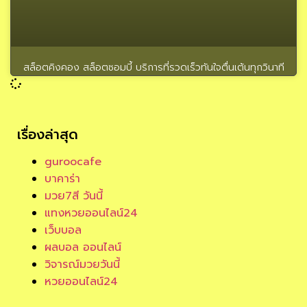
สล็อตคิงคอง สล็อตซอมบี้ บริการที่รวดเร็วทันใจตื่นเต้นทุกวินาที
เรื่องล่าสุด
guroocafe
บาคาร่า
มวย7สี วันนี้
แทงหวยออนไลน์24
เว็บบอล
ผลบอล ออนไลน์
วิจารณ์มวยวันนี้
หวยออนไลน์24