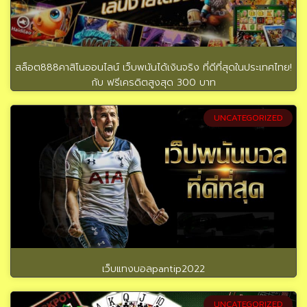
สล็อต888คาสิโนออนไลน์ เว็บพนันได้เงินจริง ที่ดีที่สุดในประเทศไทย!
กับ ฟรีเครดิตสูงสุด 300 บาท
UNCATEGORIZED
เว็บแทงบอลpantip2022
UNCATEGORIZED