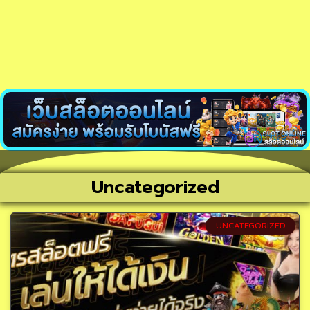
Uncategorized
UNCATEGORIZED