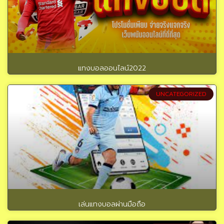
แทงบอลออนไลน์2022
UNCATEGORIZED
เล่นแทงบอลผ่านมือถือ