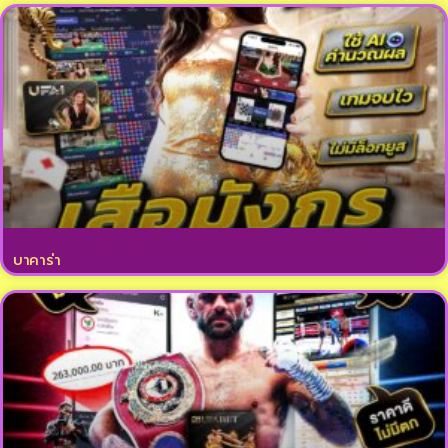
บาคาร่า