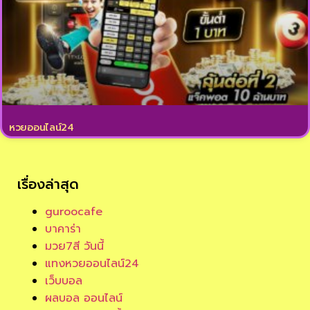
หวยออนไลน์24
เรื่องล่าสุด
guroocafe
บาคาร่า
มวย7สี วันนี้
แทงหวยออนไลน์24
เว็บบอล
ผลบอล ออนไลน์