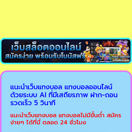
แนะนำเว็บแทงบอล แทงบอลออนไลน์
ด้วยระบบ AI ที่มีเสถียรภาพ ฝาก-ถอน
รวดเร็ว 5 วินาที
แนะนำเว็บแทงบอล แทงบอลไม่มีขั้นต่ำ สมัคร
ง่ายๆ ได้ที่นี่ ตลอด 24 ชั่วโมง