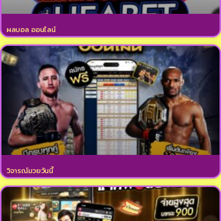
ผลบอล ออนไลน์
วิจารณ์มวยวันนี้