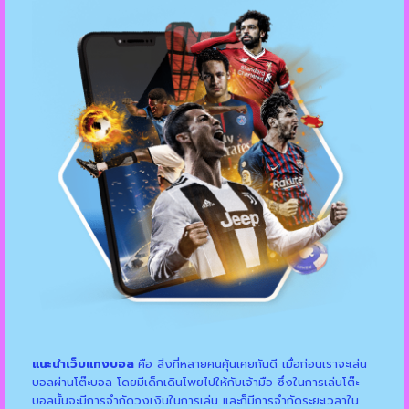
แนะนำเว็บแทงบอล
คือ สิ่งที่หลายคนคุ้นเคยกันดี เมื่อก่อนเราจะเล่น
บอลผ่านโต๊ะบอล โดยมีเด็กเดินโพยไปให้กับเจ้ามือ ซึ่งในการเล่นโต๊ะ
บอลนั้นจะมีการจำกัดวงเงินในการเล่น และก็มีการจำกัดระยะเวลาใน