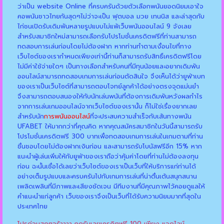
ว่าเป็น website Online ที่ครบครันด้วยตัวเลือกพนันยอดนิยมเอาใจ
คอพนันชาวไทยกันสุดๆไม่ว่าจะเป็น ฟุตบอล มวย เทนนิส และล่าสุดกับ
ไก่ชนเปิดรับเดิมพันหลายรูปแบบไม่แพ้เว็บพนันออนไลน์ 9 จังเลย
สำหรับสมาชิกใหม่สามารถเลือกรับโปรโมชั่นเครดิตฟรีที่ท่านสามารถ
ทดสอบการเล่นก่อนโดยไม่ต้องฝาก หากท่านทำตามเงื่อนไขที่ทาง
เว็บไซต์ของเรากำหนดเพียงเท่านี้ท่านก็สามารถรับสิทธิ์เครดิตฟรีโดย
ไม่มีค่าใช้จ่ายใดๆ เป็นทางเลือกสำหรับคนที่มีทุนน้อยและอยากเดิมพัน
ออนไลน์สามารถทดสอบเกมการเล่นก่อนตัดสินใจ จึงเห็นได้ว่ายูฟ่าเบท
ของเราเป็นเว็บไซต์ที่สามารถตอบโจทย์ลูกค้าได้อย่างตรงจุดแม่นยำ
จึงสามารถตอบสนองให้กับนักเล่นพนันที่ต้องการเดิมพันหวังผลกำไร
จากการเล่นเกมออนไลน์จากเว็บไซต์ของเรานั้น ก็ไม่ใช่เรื่องยากเลย
สำหรับนัก
การพนันออนไลน์
ที่จะประสบความสำเร็จกับเส้นทางพนัน
UFABET ให้มากกว่าที่คุณคิด หากคุณสมัครสมาชิกในวันนี้สามารถรับ
โปรโมชั่นเครดิตฟรี 300 บาทเพื่อทดสอบเกมการเล่นในเกมตามที่ท่าน
ชื่นชอบโดยไม่ต้องฝากเงินก่อน และสามารถรับโบนัสฟรีอีก 15% หาก
แนะนำผู้เล่นเพิ่มให้กับยูฟ่าของเราถือว่าคุ้มค่าโดยที่ท่านไม่ต้องลงทุน
ก่อน ฉะนั้นเชื่อได้เลยว่าเว็บไซต์ของเราเป็นเว็บที่ให้บริการแก่ท่านได้
อย่างเต็มรูปแบบและครบครันไปกับเกมการเล่นที่น่าตื่นเต้นสนุกสนาน
เพลิดเพลินที่มีภาพและเสียงชัดเจน มีทีมงานที่มีคุณภาพไว้คอยดูแลให้
คำแนะนำแก่ลูกค้า เว็บของเราจึงเป็นเว็บที่ได้รับความนิยมมากที่สุดใน
ประเทศไทย
โปรด่วนสุดๆจร้าาาา กดรับเลยเครดิตฟรี 100 เพียง แอดไลน์