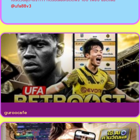
@ufa88v3
guroocafe