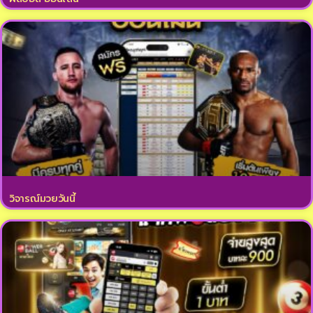
วิจารณ์มวยวันนี้