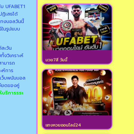
กับ UFABET1
ฏิเสธได้
ทงบอลวันนี้
์ในรูปแบบ
่ละวัน
้งวิเคราะห์
มวย7สี วันนี้
่สามารถ
ะห์การ
นเว็บพนันบอล
ียดของคู่
ให้บริการรระ
แทงหวยออนไลน์24