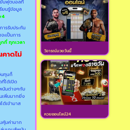
ขันฟุตบอลที่
ยนรู้ข้อมูล
v4
การรับประกัน
อจะเป็นการ
ุกที่ ทุกเวลา
วิจารณ์มวยวันนี้
ณคาดไม่
ินทุนก็
ี่ได้เปิด
พนันต่างๆกับ
เพิ่มมากยิ่ง
่นได้เข้ามาส
หวยออนไลน์24
คุ้มค่ามาก
เล่นเกมส์พนัน