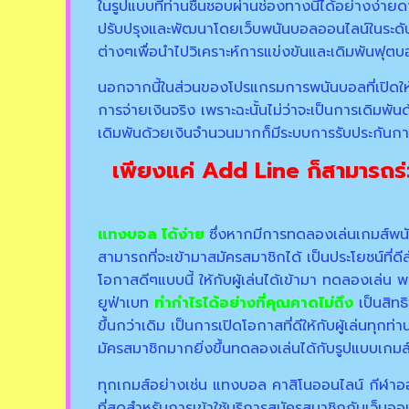
ในรูปแบบที่ท่านชื่นชอบผ่านช่องทางนี้ได้อย่างง่
ปรับปรุงและพัฒนาโดยเว็บพนันบอลออนไลน์ในระดับโล
ต่างๆเพื่อนำไปวิเคราะห์การแข่งขันและเดิมพันฟุตบ
นอกจากนี้ในส่วนของโปรแกรมการพนันบอลที่เปิดให้
การจ่ายเงินจริง เพราะฉะนั้นไม่ว่าจะเป็นการเดิมพ
เดิมพันด้วยเงินจำนวนมากก็มีระบบการรับประกันกา
เพียงแค่ Add Line ก็สามารถร่วม
แทงบอล ได้ง่าย
ซึ่งหากมีการทดลองเล่นเกมส์พนันนี
สามารถที่จะเข้ามาสมัครสมาชิกได้ เป็นประโยชน์ที่ดี
โอกาสดีๆแบบนี้ ให้กับผู้เล่นได้เข้ามา ทดลองเล่
ยูฟ่าเบท
ทำกำไรได้อย่างที่คุณคาดไม่ถึง
เป็นสิทธ
ขึ้นกว่าเดิม เป็นการเปิดโอกาสที่ดีให้กับผู้เล่นทุกท่าน
มัครสมาชิกมากยิ่งขึ้นทดลองเล่นได้กับรูปแบบเกม
ทุกเกมส์อย่างเช่น แทงบอล คาสิโนออนไลน์ กีฬาอ
ที่สุดสำหรับการเข้าใช้บริการสมัครสมาชิกกับเว็บออ