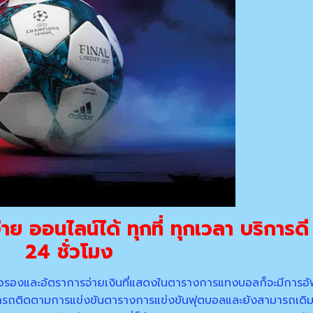
าย ออนไลน์ได้ ทุกที่ ทุกเวลา บริการ
24 ชั่วโมง
อรองและอัตราการจ่ายเงินที่แสดงในตารางการแทงบอลก็จะมีการอั
ามารถติดตามการแข่งขันตารางการแข่งขันฟุตบอลและยังสามารถเดิ