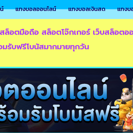
น์
แทงบอลออนไลน์
แทงบอลเงินสด
แทงบ
สล็อตมือถือ สล็อตโจ๊กเกอร์ เว็บสล็อตอ
อมรับฟรีโบนัสมากมายทุกวัน