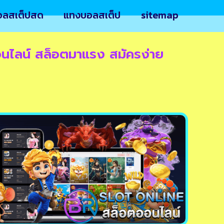
อลสเต็ปสด
แทงบอลสเต็ป
sitemap
อนไลน์ สล็อตมาแรง สมัครง่าย