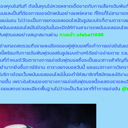
องคุณในทันที ดังนั้นคุณไม่ควรพลาดเด็ดขาดกับการเลือกเดิมพัน
มและเป็นที่ต้องการของนักพนันอย่างแพร่หลาย ที่ใครก็ไม่สามารถป
างแน่นอน ไม่ว่าจะเป็นการแทงบอลออนไลน์ในรูปแบบใดก็ตามตารางแ
นันบอลออนไลน์ในปัจจุบันนั้นจะเปิดให้ท่านสามารถพนันบอลออนไลน
ขันฟุตบอลอย่างสนุกสนานผ่าน
ทางเข้า ufabet1688
่ายทอดสดรวมถึงรายละเอียดของคู่ฟุตบอลที่จะทำการแข่งขันในแต
้พร้อมกับการเดิมพันฟุตบอลในรูปแบบต่างๆได้อย่างง่ายดาย รวมทั
งินที่กำหนดไว้ในตารางการแข่งขันฟุตบอลซึ่งจะเป็นแนวทางสำคัญที
่นยำมากยิ่งขึ้นการใช้งาน ตารางแทงบอลวันนี้ และแนวทางการวิเครา
้บริการโดยเว็บพนันบอลออนไลน์นั้นจะทำให้สมาชิกที่สมัครและใช้งา
ายขึ้น เพราะในส่วนของตารางการแข่งขันฟุตบอลนี้จะแสดงรายละเอ
โดยแสดงรายละเอียดพื้นฐานไม่ว่าจะเป็นวันเวลาที่ทำการแข่งขัน
ผู้