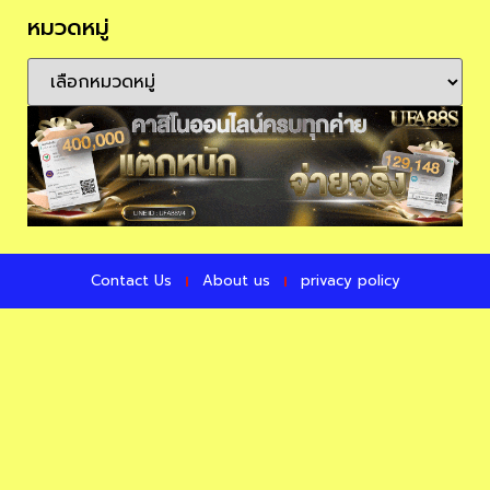
หมวดหมู่
Contact Us
About us
privacy policy