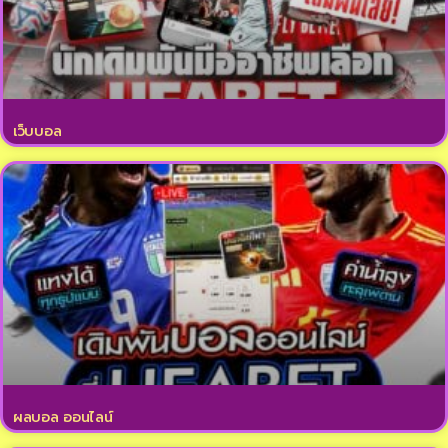
เว็บบอล
ผลบอล ออนไลน์