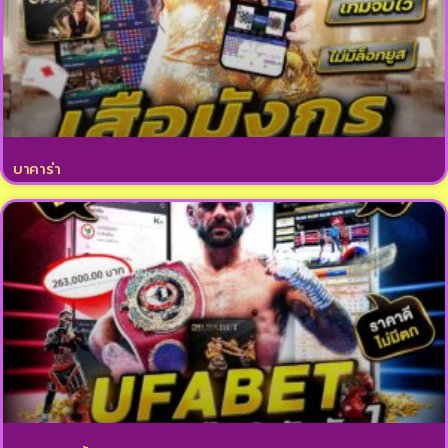
บาคาร่า