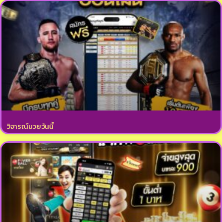
วิจารณ์มวยวันนี้