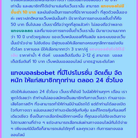
เท่านั้น และสมาชิกที่ได้เข้ามาเล่นกับเว็บเรานั้น สามารถ
แทงบอลไม่มี
ขั้นต่ำ 10 บาท
และมันยังเป็นการแทงที่มีราคาบอลต่ำ ที่สุดด้วยนั้นเอง
ค่ะ เพราะปกติหลายเว็บพนันนั้นเค้า มีราคาในการแทงบอลขั้นต่ำก็คือ
50 บาท ขึ้นไปเลย เว็บเรานี้ถือว่าถูกที่สุดแล้วค่า ไม่ลองถือว่าพลาด
แทงบอลสด
และที่มาของการแทงขั้นต่ำเว็บเรานั้น มีมายาวนานมากก
ว่า 10 ปี มาด้วยรูปแบบ ของเว็บพนันบอลที่ทันสมัย และระบบของเว็บ
นั้นเข้าใจง่าย ไม่ซับซ้อน มีฟุตบอลให้เลือกแทงครบทุกลีกการแข่งขัน
ทั่วโลก ราคาบอล มีให้เลือกมากกว่า 3 ราคา/คู่
แทงบอลยังไงให้ได้
เงิน
ราคาค่าน้ำ 4 ตังค์ บอลสเต็ปเริ่มต้น 2-12 คู่ สามารถ บอลส
เต็ปเริ่มต้นที่ 10 บาท เว็บพนันบอลออนไลน์ มาตรฐานระดับโลก
แทงบอลsbobet ที่มีโปรโมรชั่น จัดเต็ม จัด
หนัก ให้แก่สมาชิกทุกท่าน ตลอด 24 ชั่วโมง
เปิดให้เล่นตลอด 24 ชั่วโมง เว็บเราก็ยังมี โบนัสให้ท่านทุกๆ เดือน เรา
พูดได้เลยว่า ถ้าท่านไม่ลองสมัครเป็นสมาชิกกับทางเว็บเรา ท่านอาจจะ
เสียโอกาสดีๆ ที่จะสามารถทำให้ท่านมีบ้านมีรถได้ แต่ถ้าท่านได้ลองเปิด
ใจกับทางเรา แน่นอนเลยว่าท่านจะมีแต่คุ้มกับคุ้ม และก็โคตรคุ้มกันเลยที่
เดียวเชียว ซึ่งเป็นทางเลือกใหม่อีกทางหนึ่ง ที่คุณเองไม่ต้องเดินทาง
ไปตามสถานที่ต่าง ๆ แต่จะสามารถเลือกเล่นผ่านทางออนไลน์กันได้ง่าย
ๆ เพียงแค่มีมือถือก็สามารถเล่นได้ทุกที่ และทุกเวลา กับการแทงบอล
ออนไลน์