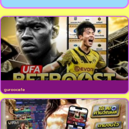
guroocafe