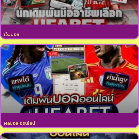
เว็บบอล
ผลบอล ออนไลน์