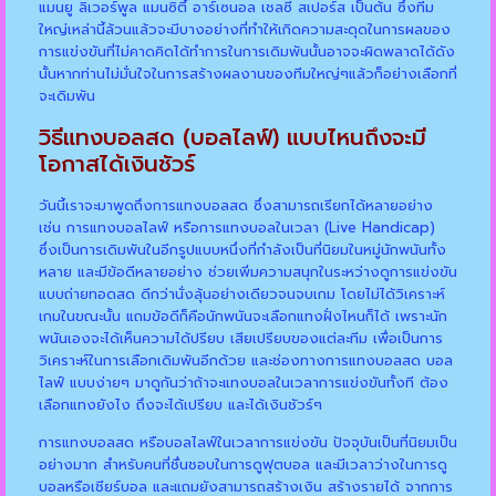
แมนยู ลิเวอร์พูล แมนซิตี้ อาร์เซนอล เชลซี สเปอร์ส เป็นต้น ซึ่งทีม
ใหญ่เหล่านี้ล้วนแล้วจะมีบางอย่างที่ทำให้เกิดความสะดุดในการผลของ
การแข่งขันที่ไม่คาดคิดได้ทำการในการเดิมพันนั้นอาจจะผิดพลาดได้ดัง
นั้นหากท่านไม่มั่นใจในการสร้างผลงานของทีมใหญ่ๆแล้วก็อย่างเลือกที่
จะเดิมพัน
วิธีแทงบอลสด (บอลไลฟ์) แบบไหนถึงจะมี
โอกาสได้เงินชัวร์
วันนี้เราจะมาพูดถึงการแทงบอลสด ซึ่งสามารถเรียกได้หลายอย่าง
เช่น การแทงบอลไลฟ์ หรือการแทงบอลในเวลา (Live Handicap)
ซึ่งเป็นการเดิมพันในอีกรูปแบบหนึ่งที่กำลังเป็นที่นิยมในหมู่นักพนันทั้ง
หลาย และมีข้อดีหลายอย่าง ช่วยเพิ่มความสนุกในระหว่างดูการแข่งขัน
แบบถ่ายทอดสด ดีกว่านั่งลุ้นอย่างเดียวจนจบเกม โดยไม่ได้วิเคราะห์
เกมในขณะนั้น แถมข้อดีก็คือนักพนันจะเลือกแทงฝั่งไหนก็ได้ เพราะนัก
พนันเองจะได้เห็นความได้ปรียบ เสียเปรียบของแต่ละทีม เพื่อเป็นการ
วิเคราะห์ในการเลือกเดิมพันอีกด้วย และช่องทางการแทงบอลสด บอล
ไลฟ์ แบบง่ายๆ มาดูกันว่าถ้าจะแทงบอลในเวลาการแข่งขันทั้งที ต้อง
เลือกแทงยังไง ถึงจะได้เปรียบ และได้เงินชัวร์ๆ
การแทงบอลสด หรือบอลไลฟ์ในเวลาการแข่งขัน ปัจจุบันเป็นที่นิยมเป็น
อย่างมาก สำหรับคนที่ชื่นชอบในการดูฟุตบอล และมีเวลาว่างในการดู
บอลหรือเชียร์บอล และแถมยังสามารถสร้างเงิน สร้างรายได้ จากการ