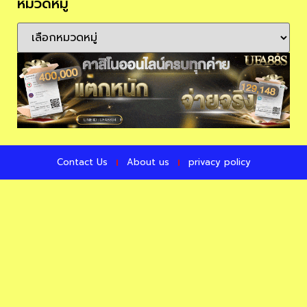
หมวดหมู่
Contact Us
About us
privacy policy