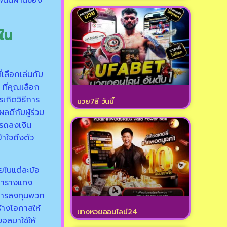
รพนันผ่านช่อง
ใน
่เลือกเล่นกับ
ที่คุณเลือก
รเกิดวิธีการ
มวย7สี วันนี้
ลดีกับผู้ร่วม
รถลงเงิน
้าใจถึงตัว
อยในแต่ละข้อ
น ตารางแทง
ับการลงทุนพวก
ร้างโอกาสให้
แทงหวยออนไลน์24
อลมาใช้ให้