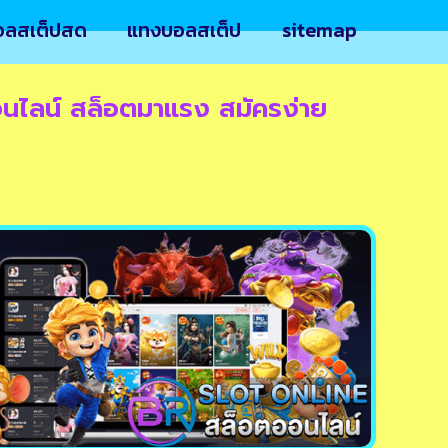
อลสเต็ปสด
แทงบอลสเต็ป
sitemap
อนไลน์ สล็อตมาแรง สมัครง่าย