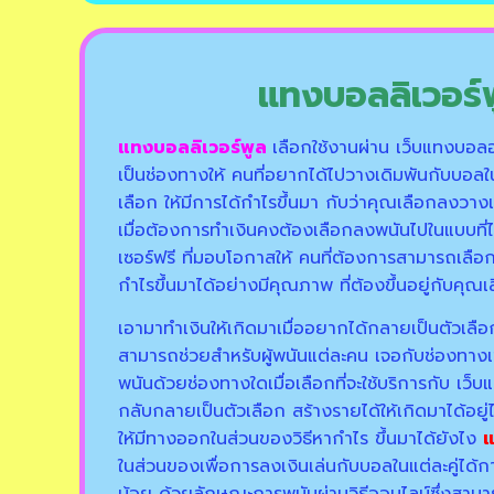
แทงบอลลิเวอร์
แทงบอลลิเวอร์พูล
เลือกใช้งานผ่าน เว็บแทงบอลออ
เป็นช่องทางให้ คนที่อยากได้ไปวางเดิมพันกับบอลใน
เลือก ให้มีการได้กำไรขึ้นมา กับว่าคุณเลือกลงวา
เมื่อต้องการทำเงินคงต้องเลือกลงพนันไปในแบบที่
เซอร์ฟรี ที่มอบโอกาสให้ คนที่ต้องการสามารถเลือกเ
กำไรขึ้นมาได้อย่างมีคุณภาพ ที่ต้องขึ้นอยู่กับคุณ
เอามาทำเงินให้เกิดมาเมื่ออยากได้กลายเป็นตัวเลือก
สามารถช่วยสำหรับผู้พนันแต่ละคน เจอกับช่องทางเข
พนันด้วยช่องทางใดเมื่อเลือกที่จะใช้บริการกับ เว็บ
กลับกลายเป็นตัวเลือก สร้างรายได้ให้เกิดมาได้อยู่ไ
ให้มีทางออกในส่วนของวิธีหากำไร ขึ้นมาได้ยังไง
แ
ในส่วนของเพื่อการลงเงินเล่นกับบอลในแต่ละคู่ได้การ