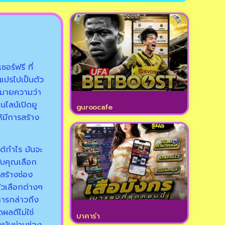
อร์ฟรี ที่
อแปรไปเป็นตัว
นหมายความว่า
ไลน์เปิดยู
guroocafe
ห้มีการสร้าง
ด้กำไร มันจะ
ับคุณเลือก
รสร้างช่อง
ตัวเลือกต่างๆ
บการกล่าวถึง
ผลดีไม่ใช่
บาคาร่า