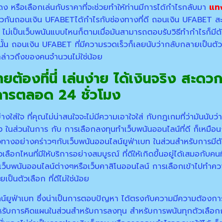
ง หรือเลือกเล่นกับราคาที่จะช่วยทำให้ท่านมีการได้กำไรกลับมา
แท
่นเดียวกันถอนเงิน UFABETได้กำไรกับช่องทางที่ดี ถอนเงิน UFABET
นัน ไม่เป็นเว็บพนันแบบไหนก็ตามเมื่อมันสามารถตอบรับวิธีทำกำไรก็มีต
่านั้น ถอนเงิน UFABET ที่มีความรวดเร็วก็เลยนับว่ากลับกลายเป็นตัวเล
กล่าวถึงของคนจำนวนไม่ใช่น้อย
้องที่นี่ เล่นง่าย ได้เงินจริง สะด
การตลอด 24 ชั่วโมง
่างใส่ใจ ที่คุณไม่น่าสนใจจะไม่มีความเอาใจใส่ กับกฎเกมที่ว่ามันนับว่
ถึง ในส่วนในการ กับ การเลือกลงทุนทำเว็บพนันออนไลน์ที่ดี ก็เหมือ
่องทางอย่างคร่าวๆกับเว็บพนันออนไลน์ยูฟ่าเบท ในส่วนสำหรับการมีต
อกไหนที่มีให้บริการอย่างสมบูรณ์ ที่ดีให้เกิดขึ้นอยู่ได้เสมอกับคน
ับเว็บพนันออนไลน์ต่างๆหรือเว็บคาสิโนออนไลน์ การเลือกเข้าไปทำคว
ตัวเลือก ที่ดีไม่ใช่น้อย
์ยูฟ่าเบท ซึ่งน่าเป็นการตอบปัญหา ได้ตรงกับความมีความต้องการ
ุดสำหรับการคิดแผนในส่วนสำหรับการลงทุน สำหรับการพนันทุกตัวเลือ