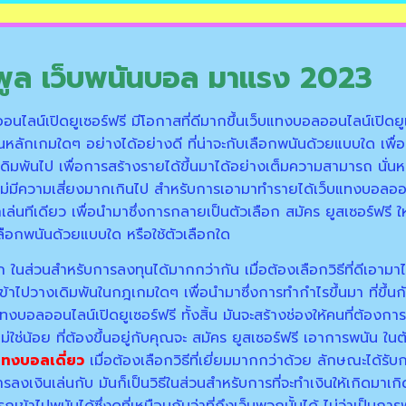
พูล เว็บพนันบอล มาแรง 2023
นไลน์เปิดยูเซอร์ฟรี มีโอกาสที่ดีมากขึ้นเว็บแทงบอลออนไลน์เปิดยูเซ
หลักเกมใดๆ อย่างได้อย่างดี ที่น่าจะกับเลือกพนันด้วยแบบใด เพื่
งเดิมพันไป เพื่อการสร้างรายได้ขึ้นมาได้อย่างเต็มความสามารถ นั่
ไม่มีความเสี่ยงมากเกินไป สำหรับการเอามาทำรายได้เว็บแทงบอลออน
ล่นทีเดียว เพื่อนำมาซึ่งการกลายเป็นตัวเลือก สมัคร ยูสเซอร์ฟรี ใ
เลือกพนันด้วยแบบใด หรือใช้ตัวเลือกใด
 ในส่วนสำหรับการลงทุนได้มากกว่ากัน เมื่อต้องเลือกวิธีที่ดีเอามาไ
้าไปวางเดิมพันในกฎเกมใดๆ เพื่อนำมาซึ่งการทำกำไรขึ้นมา ที่ขึ้นก
แทงบอลออนไลน์เปิดยูเซอร์ฟรี ทั้งสิ้น มันจะสร้างช่องให้คนที่ต้องกา
ม่ใช่น้อย ที่ต้องขึ้นอยู่กับคุณจะ สมัคร ยูสเซอร์ฟรี เอาการพนัน ใน
ทงบอลเดี่ยว
เมื่อต้องเลือกวิธีที่เยี่ยมมากกว่าด้วย ลักษณะได้รั
ลงเงินเล่นกับ มันก็เป็นวิธีในส่วนสำหรับการที่จะทำเงินให้เกิดมาเกิด