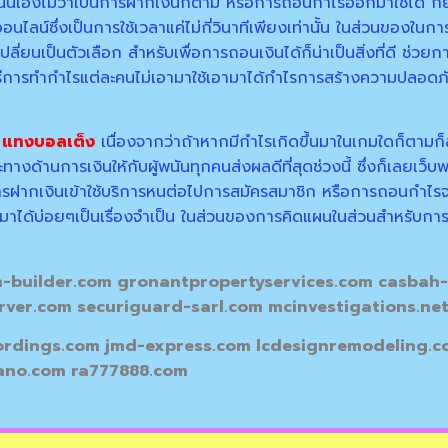
นเองไม่ว่าเป็นการฝากเงินก็ตาม หรือการถอนกำไรออกมาใช้ได้ ก็ยัง
ไลน์ซึ่งเป็นการใช้เวลาแค่ไม่กี่วินาทีเพียงเท่านั้น ในส่วนของในก
ยนเป็นตัวเลือก สำหรับเพื่อการถอนเงินได้ก็น่าเป็นสิ่งที่ดี ช่วย
บวิธีการทำกำไรแต่ละคนไม่เอามาใช้เอามาได้กำไรการสร้างความปลอดภ
ง
แทงบอลเต็ง
เนื่องจากว่าถ้าหากมีกำไรเกิดขึ้นมาในเกมใดก็ตาม
ทางด้านการเงินให้กับผู้พนันทุกคนส่งผลดีที่สุดช่วงนี้ ซึ่งก็เลยเว็บ
เป็นการฝากเงินเข้าใช้บริการหนต่อไปการสมัครสมาชิก หรือการถอนกำ
มาได้บ่อยๆเป็นเรื่องจำเป็น ในส่วนของการคิดแผนในส่วนสำหรับกา
-builder.com
gronantpropertyservices.com
casbah-
rver.com
securiguard-sarl.com
mcinvestigations.ne
ordings.com
jmd-express.com
lcdesignremodeling.c
ano.com
ra777888.com