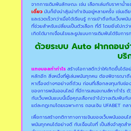
จากการเดิมพันลักษณะ เช่น เลือกเล่นกับราคาน้ำแด
เดี่ยว
มันก็ยังน่าลุ้นน่าทำเงินอยู่หลายครั้ง เช
และรวดเร็วกว่าเมื่อได้เรียนรู้ การเข้าถึงกับเว็บพ
ที่ช่วยสำหรับเปลี่ยนเป็นตัวเลือก ที่ดี โดยยิ่งไปกว
เกิดได้มากเงื่อนไขและรูปแบบการเดิมพันได้รับการ
ด้วยระบบ Auto ฝากถอนง่ายต
บริ
แทงบอลทำกำไร
สร้างโอกาสดีกว่าให้เกิดขึ้นได้อย
หลักอีก สิ่งหนึ่งที่ผู้เล่นพนันทุกคน ต้องพิจารณา
หาเรื่องต่างๆอย่างถี่ถ้วน ก่อนที่เลือกลงทุนกับช
ของการพนันออนไลน์ ที่มีการเสนอเกมส์หากำไร ตัวเลื
กับเว็บพนันแบบนี้เมื่อคุณเลือกเข้าไปวางเดิมพันก
แต่ละกฎเกมโดยเฉพาะการ ถอนเงิน UFABET กลายเป็น
เพื่อการสร้างกติกาทางการเงินของเว็บพนันออนไลน
พนันทุกคนได้อย่างดี กับเงื่อนไขที่ เป็นสิ่งจำส