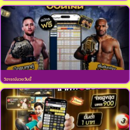
วิจารณ์มวยวันนี้