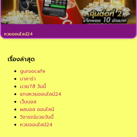
หวยออนไลน์24
เรื่องล่าสุด
guroocafe
บาคาร่า
มวย7สี วันนี้
แทงหวยออนไลน์24
เว็บบอล
ผลบอล ออนไลน์
วิจารณ์มวยวันนี้
หวยออนไลน์24