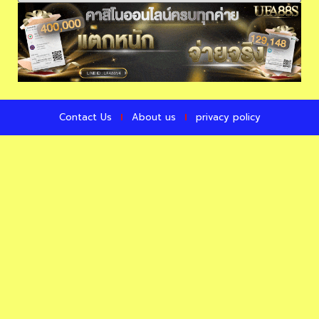
Contact Us
About us
privacy policy