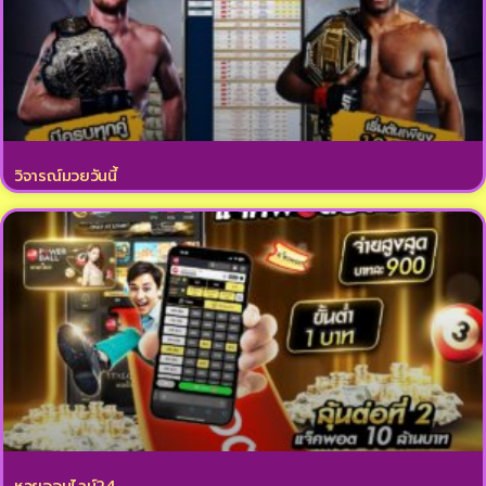
วิจารณ์มวยวันนี้