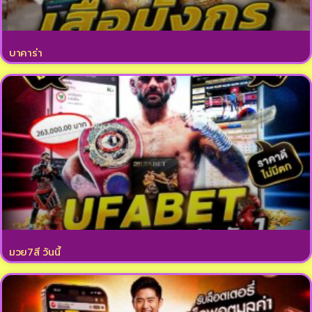
บาคาร่า
มวย7สี วันนี้