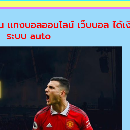
น แทงบอลออนไลน์ เว็บบอล ได้เง
ระบบ auto