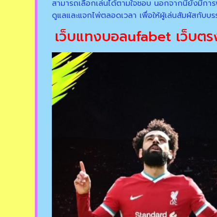
สามารถเลือกเล่นได้ตามใจชอบ นอกจากนี้ยังมีการพน
ดูแลและแจกไพ่ตลอดเวลา เพื่อให้ผู้เล่นสัมผัสกับบร
เว็บแทงบอลufabet เว็บตรง ไ