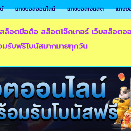
น์
แทงบอลออนไลน์
แทงบอลเงินสด
แทงบ
สล็อตมือถือ สล็อตโจ๊กเกอร์ เว็บสล็อตอ
อมรับฟรีโบนัสมากมายทุกวัน