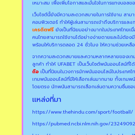
เหมาะสม เพื่อเพิ่มโอกาสและมั่นใจในการแทงบอลของ
เว็บไซต์นี้ยังมีความสะดวกสบายในการใช้งาน สามาร
คอมพิวเตอร์ ทำให้ผู้เล่นสามารถเข้าถึงบริการแ
เครดิตฟรี
ยังเป็นที่นิยมอย่างมากในประเทศไทยเนื่อ
คนไทยสามารถใช้งานได้อย่างง่ายดายและไม่ต้องมีค
พร้อมให้บริการตลอด 24 ชั่วโมง ให้ความช่วยเหลือแ
จากความสะดวกสบายและความหลากหลายของเกมพนันที่
ลูกค้า ทำให้ UFABET เป็นเว็บไซต์พนันออนไลน์ที่
ถือ
เป็นที่นิยมในวงการนักพนันออนไลน์ในประเทศไ
เกมพนันออนไลน์ที่มีให้เลือกเล่นมากมาย ทั้งเกมพน
โดยตรง นักพนันสามารถเลือกเล่นตามความชื่นชอ
เเหล่งที่มา
https://www.thehindu.com/sport/football/
https://pubmed.ncbi.nlm.nih.gov/2324909