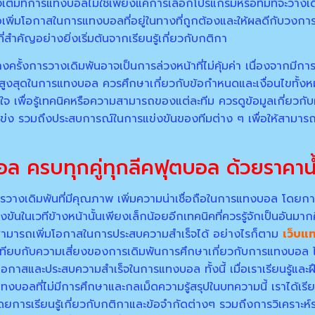
ต็มที่การแทงบอลไม่ใช่เพียงแค่การเลือกโปรแกรมหรือทีมที่จะวางเดิ
ื่อเพิ่มโอกาสในการแทงบอลที่อยู่ในทางที่ถูกต้องและให้ผลดีกับวงก
่สำคัญอย่างยิ่งเริ่มต้นจากเรียนรู้เกี่ยวกับกติกา
งครั้งการวางเดิมพันอาจเป็นการล่วงหน้าที่ไม่คุ้มค่า เนื่องจากมีการ
ชน์สูงสุดในการแทงบอล ควรศึกษาเกี่ยวกับข้อกำหนดและเงื่อนไขทั้
ใจ เพื่อรู้เทคนิคหรือความสามารถของแต่ละทีม ควรดูข้อมูลเกี่ยวกับผ
่แข่ง รวมถึงประสบการณ์ในการแข่งขันของทีมต่าง ๆ เพื่อให้สามา
ครบทุกคู่ทุกลีคฟุตบอล ด้วยราคาน้ำด
ละการวางเดิมพันที่มีคุณภาพ เพิ่มความน่าเชื่อถือในการแทงบอล โดยกา
นในเวทีข้างหน้านั้นเพียงเล็กน้อยอีกเทคนิคที่ควรรู้จักเป็นอันมา
ามารถเพิ่มโอกาสในการประสบความสำเร็จได้ อย่างไรก็ตาม
เว็บแ
ูงเทียบกับความเสี่ยงของการเดิมพันการศึกษาเกี่ยวกับการแทงบอล ไม
่มโอกาสและประสบความสำเร็จในการแทงบอล ทั้งนี้ เมื่อเราเรียนรู้แล
งบอลที่ไม่มีการศึกษาและกลเม็ดความรู้สรุปในบทความนี้ เราได้เรีย
ารเรียนรู้เกี่ยวกับกติกาและข้อจำกัดต่างๆ รวมถึงการวิเคราะห์ร