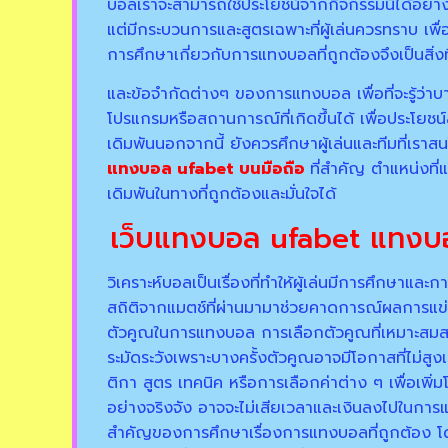
บอลเราจะสามารถใช้ประโยชน์จากกิจกรรมนี้ได้อย่างเ
แต่มีกระบวนการและสูตรเฉพาะที่ผู้เล่นควรทราบ เพ
การศึกษาเกี่ยวกับการแทงบอลที่ถูกต้องจึงเป็นสิ่งที
และข้อจำกัดต่างๆ ของการแทงบอล เพื่อที่จะรู้ว่าบา
โปรแกรมหรือสถานการณ์ที่เกิดขึ้นได้ เพื่อประโย
เดิมพันนอกจากนี้ ยังควรศึกษาผู้เล่นและทีมที่เราสน
แทงบอล ufabet บนมือถือ
ที่สำคัญ ตำแหน่งที
เดิมพันในทางที่ถูกต้องและมั่นใจได้
เว็บแทงบอล ufabet แทงบอล 
วิเคราะห์บอลเป็นเรื่องที่ทำให้ผู้เล่นมีการศึกษาแ
สถิติจากแมตช์ที่ผ่านมามาช่วยคาดการณ์ผลการแข่งขั
ตัวคูณในการแทงบอล การเลือกตัวคูณที่เหมาะสมส
ระมัดระวังเพราะบางครั้งตัวคูณอาจมีโอกาสที่ไม่ส
ติกา สูตร เทคนิค หรือการเลือกค่าต่าง ๆ เพื่อเพิ
อย่างจริงจัง อาจจะไม่เสียเวลาและเงินลงไปในการแท
สำคัญของการศึกษาเรื่องการแทงบอลที่ถูกต้อง โดยก