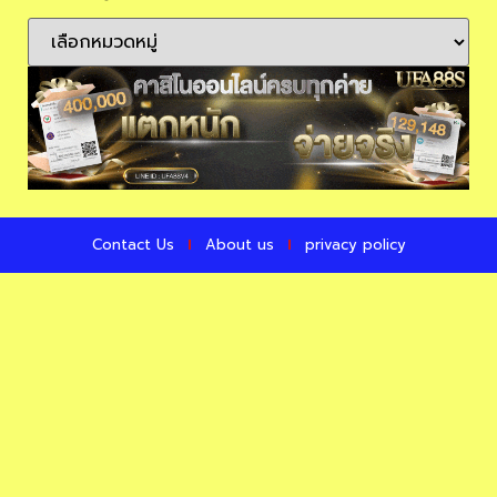
Contact Us
About us
privacy policy