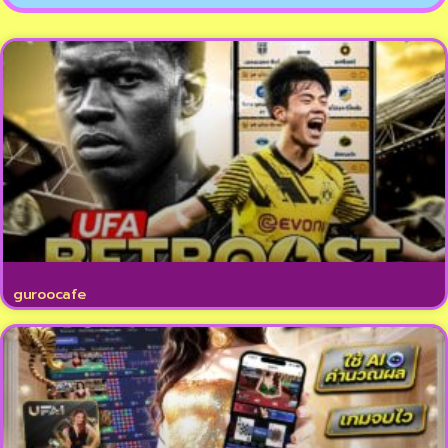
guroocafe