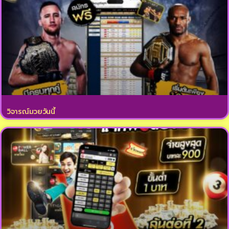
วิจารณ์มวยวันนี้