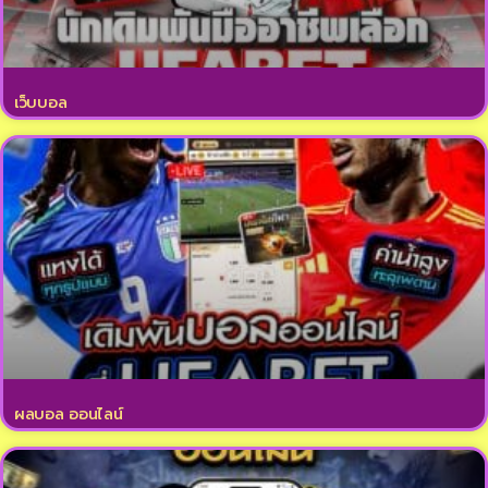
เว็บบอล
ผลบอล ออนไลน์