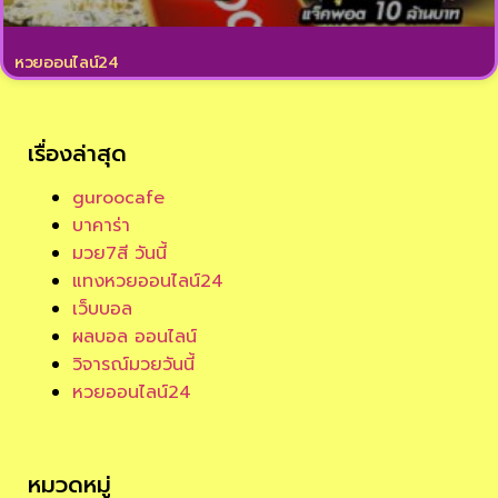
หวยออนไลน์24
เรื่องล่าสุด
guroocafe
บาคาร่า
มวย7สี วันนี้
แทงหวยออนไลน์24
เว็บบอล
ผลบอล ออนไลน์
วิจารณ์มวยวันนี้
หวยออนไลน์24
หมวดหมู่