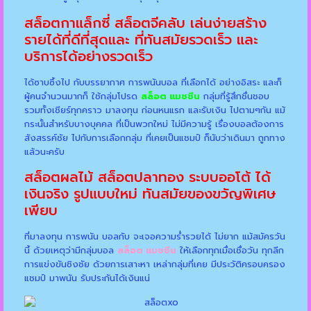
สล็อตกาแล็กซี่ สล็อตจีคลับ เล่นง่ายสร้าง
รายได้ที่ดีที่สุดและ ที่ทันสมัยรวดเร็ว และ
บริการได้อย่างรวดเร็ว
ได้ซาบซึ้งไป กับบรรยากาศ การพนันบอล ที่เลือกได้ อย่างอิสระ และก็
ผู้คนจำนวนมากก็ ใช้กลุ่มโปรด
สล็อต แมชชีน
กลุ่มที่รู้สึกชื่นชอบ
รวมทั้งเชียร์ทุกคราว มาลงทุน ก่อนหนแรก และรับเงิน ไปตามๆกัน แม้
กระนั้นสำหรับบางบุคคล ที่เป็นพวกใหม่ ไม่มีความรู้ เรื่องบอลต้องการ
สังสรรค์ชัย ไปกับการเลือกกลุ่ม ที่เคยเป็นแชมป์ ก็นับว่าเดินมา ถูกทาง
แล้วนะครับ
สล็อตผลไม้ สล็อตปลาทอง ระบบออโต้ ได้​
เงินจริง รูปแบบใหม่ ทันสมัยของขวัญพิเศษ
เพียบ
ที่มาลงทุน การพนัน บอลกับ จะเจอความร่ำรวยได้ ไม่ยาก แม้สมัครวัน
นี้ ด้วยเหตุว่ามีกลุ่มบอล
สล็อต แมชชีน
ให้เลือกทุกเมื่อเชื่อวัน ทุกลีก
การแข่งขันชิงชัย ด้วยการเสาะหา เหล่ากลุ่มที่เคย มีประวัติครอบครอง
แชมป์ มาพนัน รับประกันได้เงินแน่