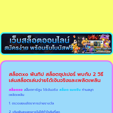
สล็อตxo พันทิป สล็อตซุปเปอร์ พบกับ 2 วิธี
เล่นสล็อตเล่นง่ายได้เงินจริงและเพลิดเพลิน
สล็อตxo
สล็อตการ์ตูน ได้เงินจริง
สล็อต แมชชีน
ท่านสนุก
เพลิดเพลิน
1. ตรวจสอบอัตราการจ่ายรางวัล
2. เดิมพันสูงสุดอาจไม่ให้กำไรคุ้มที่สุด