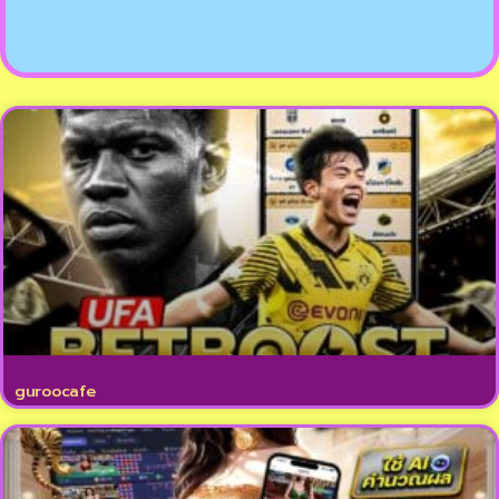
guroocafe