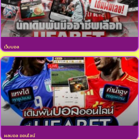
เว็บบอล
ผลบอล ออนไลน์