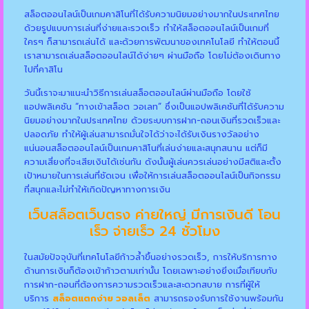
สล็อตออนไลน์เป็นเกมคาสิโนที่ได้รับความนิยมอย่างมากในประเทศไทย
ด้วยรูปแบบการเล่นที่ง่ายและรวดเร็ว ทำให้สล็อตออนไลน์เป็นเกมที่
ใครๆ ก็สามารถเล่นได้ และด้วยการพัฒนาของเทคโนโลยี ทำให้ตอนนี้
เราสามารถเล่นสล็อตออนไลน์ได้ง่ายๆ ผ่านมือถือ โดยไม่ต้องเดินทาง
ไปที่คาสิโน
วันนี้เราจะมาแนะนำวิธีการเล่นสล็อตออนไลน์ผ่านมือถือ โดยใช้
แอปพลิเคชัน “ทางเข้าสล็อต วอเลท” ซึ่งเป็นแอปพลิเคชันที่ได้รับความ
นิยมอย่างมากในประเทศไทย ด้วยระบบการฝาก-ถอนเงินที่รวดเร็วและ
ปลอดภัย ทำให้ผู้เล่นสามารถมั่นใจได้ว่าจะได้รับเงินรางวัลอย่าง
แน่นอนสล็อตออนไลน์เป็นเกมคาสิโนที่เล่นง่ายและสนุกสนาน แต่ก็มี
ความเสี่ยงที่จะเสียเงินได้เช่นกัน ดังนั้นผู้เล่นควรเล่นอย่างมีสติและตั้ง
เป้าหมายในการเล่นที่ชัดเจน เพื่อให้การเล่นสล็อตออนไลน์เป็นกิจกรรม
ที่สนุกและไม่ทำให้เกิดปัญหาทางการเงิน
เว็บสล็อตเว็บตรง ค่ายใหญ่ มีการเงินดี โอน
เร็ว จ่ายเร็ว 24 ชั่วโมง
ในสมัยปัจจุบันที่เทคโนโลยีก้าวล้ำขึ้นอย่างรวดเร็ว, การให้บริการทาง
ด้านการเงินก็ต้องเข้าก้าวตามเท่านั้น โดยเฉพาะอย่างยิ่งเมื่อเทียบกับ
การฝาก-ถอนที่ต้องการความรวดเร็วและสะดวกสบาย การที่ผู้ให้
บริการ
สล็อตแตกง่าย วอลเล็ต
สามารถรองรับการใช้งานพร้อมกัน