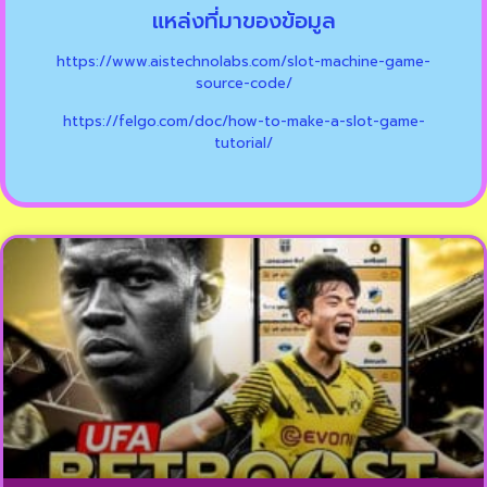
แหล่งที่มาของข้อมูล
https://www.aistechnolabs.com/slot-machine-game-
source-code/
https://felgo.com/doc/how-to-make-a-slot-game-
tutorial/