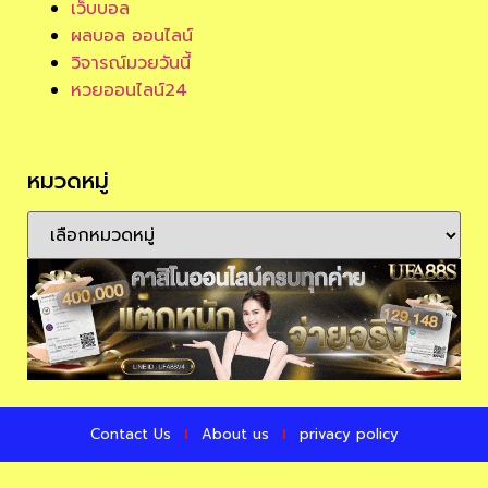
เว็บบอล
ผลบอล ออนไลน์
วิจารณ์มวยวันนี้
หวยออนไลน์24
หมวดหมู่
Contact Us
About us
privacy policy