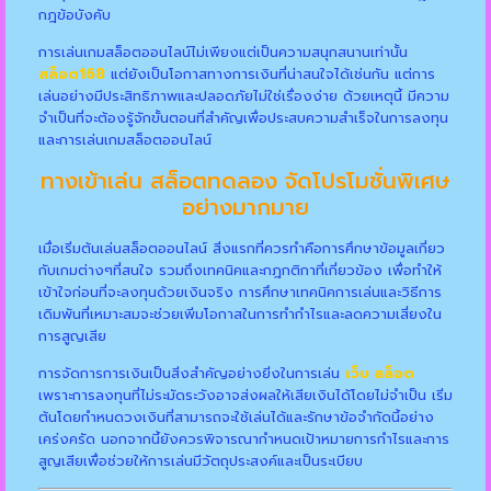
กฎข้อบังคับ
การเล่นเกมสล็อตออนไลน์ไม่เพียงแต่เป็นความสนุกสนานเท่านั้น
สล็อต168
แต่ยังเป็นโอกาสทางการเงินที่น่าสนใจได้เช่นกัน แต่การ
เล่นอย่างมีประสิทธิภาพและปลอดภัยไม่ใช่เรื่องง่าย ด้วยเหตุนี้ มีความ
จำเป็นที่จะต้องรู้จักขั้นตอนที่สำคัญเพื่อประสบความสำเร็จในการลงทุน
และการเล่นเกมสล็อตออนไลน์
ทางเข้าเล่น สล็อตทดลอง จัดโปรโมชั่นพิเศษ
อย่างมากมาย
เมื่อเริ่มต้นเล่นสล็อตออนไลน์ สิ่งแรกที่ควรทำคือการศึกษาข้อมูลเกี่ยว
กับเกมต่างๆที่สนใจ รวมถึงเทคนิคและกฎกติกาที่เกี่ยวข้อง เพื่อทำให้
เข้าใจก่อนที่จะลงทุนด้วยเงินจริง การศึกษาเทคนิคการเล่นและวิธีการ
เดิมพันที่เหมาะสมจะช่วยเพิ่มโอกาสในการทำกำไรและลดความเสี่ยงใน
การสูญเสีย
การจัดการการเงินเป็นสิ่งสำคัญอย่างยิ่งในการเล่น
เว็บ สล็อต
เพราะการลงทุนที่ไม่ระมัดระวังอาจส่งผลให้เสียเงินได้โดยไม่จำเป็น เริ่ม
ต้นโดยกำหนดวงเงินที่สามารถจะใช้เล่นได้และรักษาข้อจำกัดนี้อย่าง
เคร่งครัด นอกจากนี้ยังควรพิจารณากำหนดเป้าหมายการกำไรและการ
สูญเสียเพื่อช่วยให้การเล่นมีวัตถุประสงค์และเป็นระเบียบ