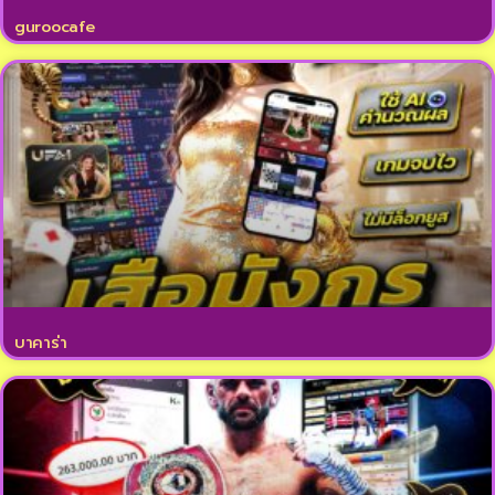
guroocafe
บาคาร่า