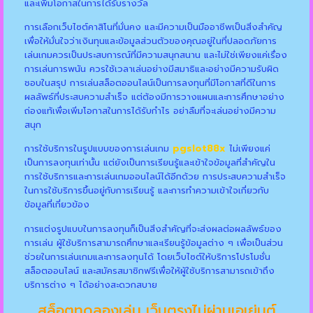
และเพิ่มโอกาสในการได้รับรางวัล
การเลือกเว็บไซต์คาสิโนที่มั่นคง และมีความเป็นมืออาชีพเป็นสิ่งสำคัญ
เพื่อให้มั่นใจว่าเงินทุนและข้อมูลส่วนตัวของคุณอยู่ในที่ปลอดภัยการ
เล่นเกมควรเป็นประสบการณ์ที่มีความสนุกสนาน และไม่ใช่เพียงแค่เรื่อง
การเล่นการพนัน ควรใช้เวลาเล่นอย่างมีสมาธิและอย่างมีความรับผิด
ชอบในสรุป การเล่นสล็อตออนไลน์เป็นการลงทุนที่มีโอกาสที่ดีในการ
ผลลัพธ์ที่ประสบความสำเร็จ แต่ต้องมีการวางแผนและการศึกษาอย่าง
ถ่องแท้เพื่อเพิ่มโอกาสในการได้รับกำไร อย่าลืมที่จะเล่นอย่างมีความ
สนุก
การใช้บริการในรูปแบบของการเล่นเกม
pgslot88x
ไม่เพียงแค่
เป็นการลงทุนเท่านั้น แต่ยังเป็นการเรียนรู้และเข้าใจข้อมูลที่สำคัญใน
การใช้บริการและการเล่นเกมออนไลน์ได้อีกด้วย การประสบความสำเร็จ
ในการใช้บริการขึ้นอยู่กับการเรียนรู้ และการทำความเข้าใจเกี่ยวกับ
ข้อมูลที่เกี่ยวข้อง
การแต่งรูปแบบในการลงทุนก็เป็นสิ่งสำคัญที่จะส่งผลต่อผลลัพธ์ของ
การเล่น ผู้ใช้บริการสามารถศึกษาและเรียนรู้ข้อมูลต่าง ๆ เพื่อเป็นส่วน
ช่วยในการเล่นเกมและการลงทุนได้ โดยเว็บไซต์ให้บริการโปรโมชั่น
สล็อตออนไลน์ และสมัครสมาชิกฟรีเพื่อให้ผู้ใช้บริการสามารถเข้าถึง
บริการต่าง ๆ ได้อย่างสะดวกสบาย
สล็อตทดลองเล่น เว็บตรงไม่ผ่านเอเย่นต์