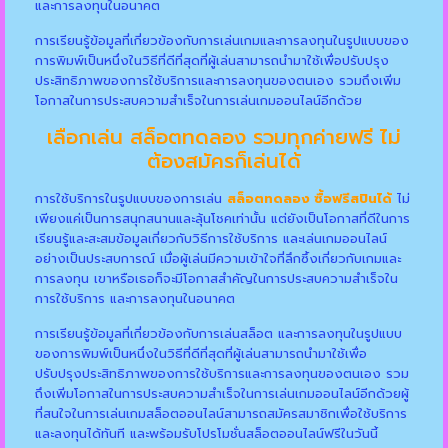
และการลงทุนในอนาคต
การเรียนรู้ข้อมูลที่เกี่ยวข้องกับการเล่นเกมและการลงทุนในรูปแบบของ
การพิมพ์เป็นหนึ่งในวิธีที่ดีที่สุดที่ผู้เล่นสามารถนำมาใช้เพื่อปรับปรุง
ประสิทธิภาพของการใช้บริการและการลงทุนของตนเอง รวมถึงเพิ่ม
โอกาสในการประสบความสำเร็จในการเล่นเกมออนไลน์อีกด้วย
เลือกเล่น สล็อตทดลอง รวมทุกค่ายฟรี ไม่
ต้องสมัครก็เล่นได้
การใช้บริการในรูปแบบของการเล่น
สล็อตทดลอง ซื้อฟรีสปินได้
ไม่
เพียงแค่เป็นการสนุกสนานและลุ้นโชคเท่านั้น แต่ยังเป็นโอกาสที่ดีในการ
เรียนรู้และสะสมข้อมูลเกี่ยวกับวิธีการใช้บริการ และเล่นเกมออนไลน์
อย่างเป็นประสบการณ์ เมื่อผู้เล่นมีความเข้าใจที่ลึกซึ้งเกี่ยวกับเกมและ
การลงทุน เขาหรือเธอก็จะมีโอกาสสำคัญในการประสบความสำเร็จใน
การใช้บริการ และการลงทุนในอนาคต
การเรียนรู้ข้อมูลที่เกี่ยวข้องกับการเล่นสล็อต และการลงทุนในรูปแบบ
ของการพิมพ์เป็นหนึ่งในวิธีที่ดีที่สุดที่ผู้เล่นสามารถนำมาใช้เพื่อ
ปรับปรุงประสิทธิภาพของการใช้บริการและการลงทุนของตนเอง รวม
ถึงเพิ่มโอกาสในการประสบความสำเร็จในการเล่นเกมออนไลน์อีกด้วยผู้
ที่สนใจในการเล่นเกมสล็อตออนไลน์สามารถสมัครสมาชิกเพื่อใช้บริการ
และลงทุนได้ทันที และพร้อมรับโปรโมชั่นสล็อตออนไลน์ฟรีในวันนี้