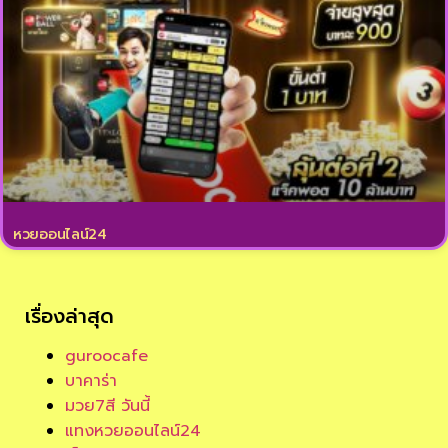
หวยออนไลน์24
เรื่องล่าสุด
guroocafe
บาคาร่า
มวย7สี วันนี้
แทงหวยออนไลน์24